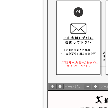
ページ
1
/
1
ズー