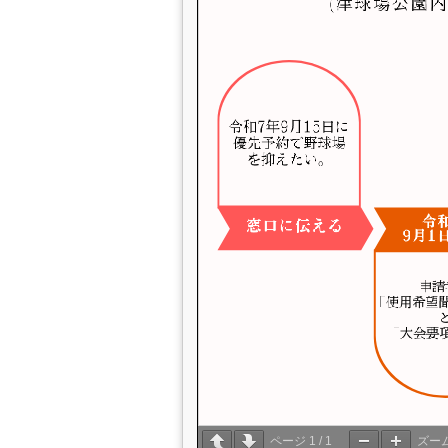
ページ
1
/
1
ズー