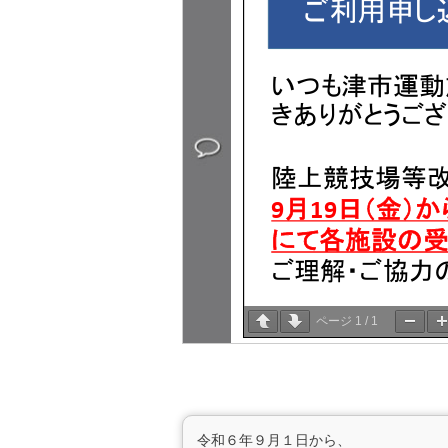
ページ
1
/
1
令和６年９月１日から、