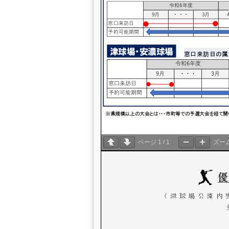
ページ
1
/
1
ズー