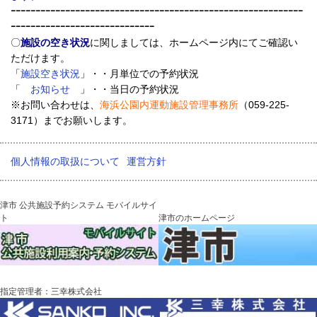
ｰｰｰｰｰｰｰｰｰｰｰｰｰｰｰｰｰｰｰｰｰｰｰｰｰｰｰｰｰｰｰｰｰｰｰｰｰｰｰｰｰｰｰｰｰｰｰｰｰｰｰｰｰｰｰｰｰｰｰ
ｰｰｰｰｰｰｰｰｰｰｰｰｰｰｰｰｰｰｰｰｰｰｰｰｰｰｰｰｰ
〇
施設の空き状況
に関しましては、ホームページ内にてご確認い
ただけます。
「
施設空き状況
」・・月単位での予約状況
「
お知らせ
」・・当日の予約状況
※お問い合わせは、
海浜公園内運動施設管理事務所
（059-225-
3171）までお願いします。
個人情報の取扱について
運営方針
津市 公共施設予約システム モバイルサイ
ト
津市のホームページ
指定管理者：三幸株式会社