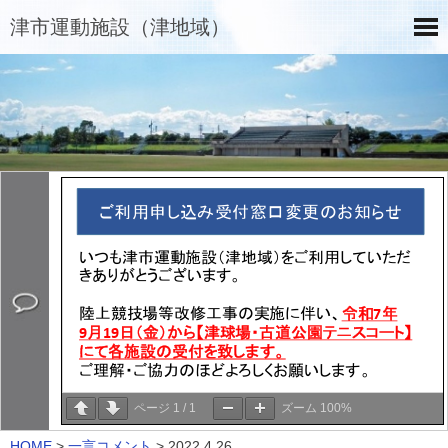
津市運動施設（津地域）
ページ
1
/
1
ズーム
100%
HOME
>
一言コメント
>
2022.4.26