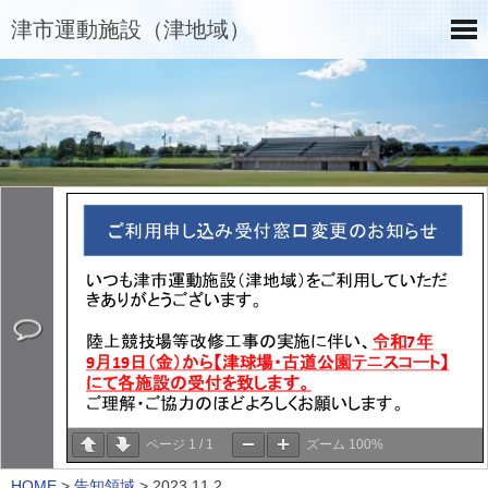
津市運動施設（津地域）
ページ
1
/
1
ズーム
100%
HOME
>
告知領域
>
2023.11.2