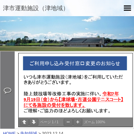
津市運動施設（津地域）
ページ
1
/
1
ズーム
100%
HOME
>
告知領域
>
2023.12.14