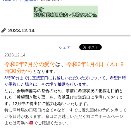
2023.12.14
シェア
2023.12.14
令和6年7
月分の受付
は、
令和6年1
月4日（木）8
時30分から
となります。
8時30分までに直接窓口にお越しいただいた方について、希望日時
が重複した場合は、その場で抽選を行います。
なお、会場準備等の都合のため、事前に希望状況の把握を目的と
した「希望聞き取り票」を、
海浜及び古道窓口に準備しておりま
す。12月中
の提出にご協力お願いいたします。
特に津球場の日曜日は全て✕など、すでに優先団体の予約を承って
いる日時があります。窓口にお越しいただく前に当ホームページ
または海浜へ
でご確認ください。
ｰｰｰｰｰｰｰｰｰｰｰｰｰｰｰｰｰｰｰｰｰｰｰｰｰｰｰｰｰｰｰｰｰｰｰｰｰｰｰｰｰｰｰｰｰｰｰｰｰｰｰｰｰｰｰｰｰｰｰ