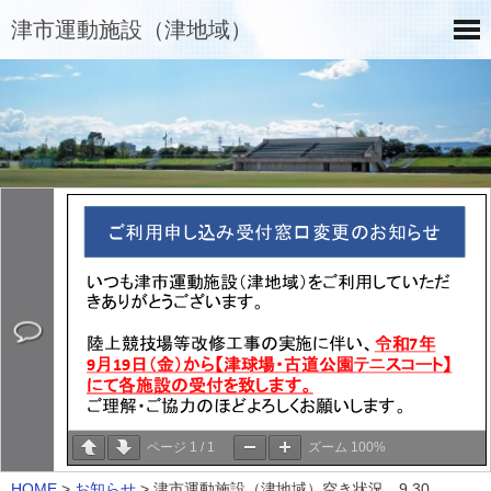
津市運動施設（津地域）
ページ
1
/
1
ズーム
100%
HOME
>
お知らせ
>
津市運動施設（津地域）空き状況 9.30