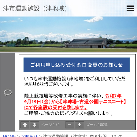
津市運動施設（津地域）
ページ
1
/
1
ズーム
100%
HOME
>
お知らせ
>
津市運動施設（津地域）空き状況 10.20