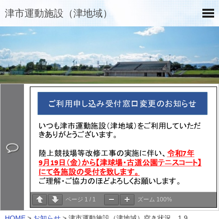
津市運動施設（津地域）
ページ
1
/
1
ズーム
100%
HOME
>
お知らせ
>
津市運動施設（津地域）空き状況 1.9