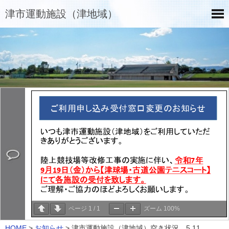
津市運動施設（津地域）
ページ
1
/
1
ズーム
100%
HOME
>
お知らせ
>
津市運動施設（津地域）空き状況 5.11