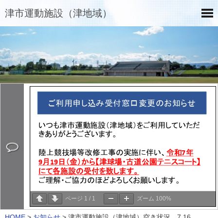
津市運動施設（津地域）
ページ
1
/
1
ズーム
100%
HOME
>
お知らせ
>
津市運動施設（津地域）空き状況 7.16