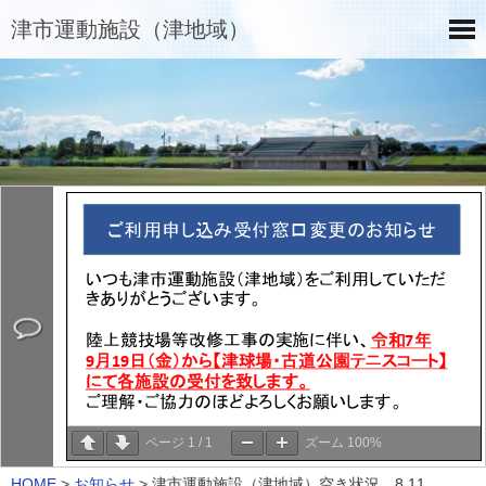
津市運動施設（津地域）
ページ
1
/
1
ズーム
100%
HOME
>
お知らせ
>
津市運動施設（津地域）空き状況 8.11