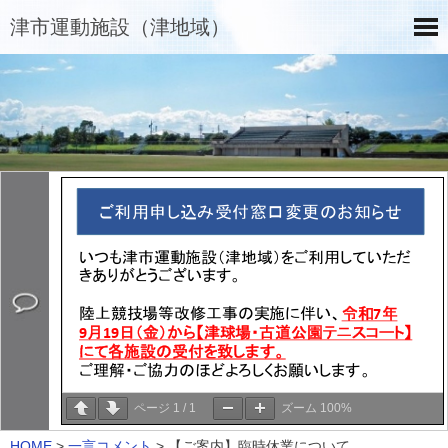
津市運動施設（津地域）
ページ
1
/
1
ズーム
100%
HOME
>
一言コメント
>
【ご案内】臨時休業について