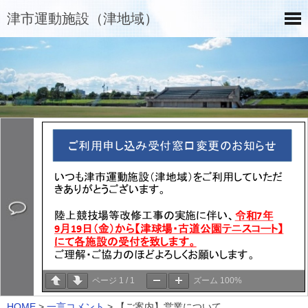
津市運動施設（津地域）
ページ
1
/
1
ズーム
100%
HOME
>
一言コメント
>
【ご案内】営業について