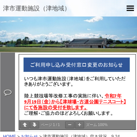
津市運動施設（津地域）
ページ
1
/
1
ズーム
100%
HOME
>
お知らせ
>
津市運動施設（津地域）空き状況 9.24