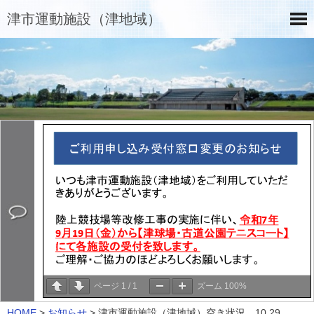
津市運動施設（津地域）
ページ
1
/
1
ズーム
100%
HOME
>
お知らせ
>
津市運動施設（津地域）空き状況 10.29