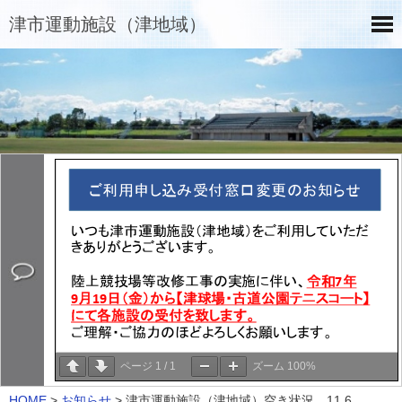
津市運動施設（津地域）
ページ
1
/
1
ズーム
100%
HOME
>
お知らせ
>
津市運動施設（津地域）空き状況 11.6