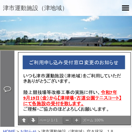
津市運動施設（津地域）
ページ
1
/
1
ズーム
100%
HOME
>
お知らせ
>
津市運動施設（津地域）空き状況 1.8