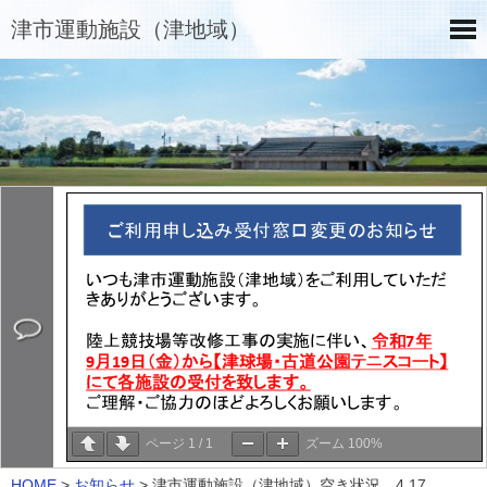
津市運動施設（津地域）
ページ
1
/
1
ズーム
100%
HOME
>
お知らせ
>
津市運動施設（津地域）空き状況 4.17