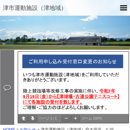
津市運動施設（津地域）
ページ
1
/
1
ズーム
100%
HOME
>
お知らせ
>
津市運動施設（津地域）空き状況 4.26