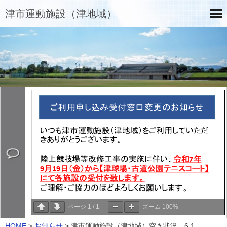
津市運動施設（津地域）
ページ
1
/
1
ズーム
100%
HOME
>
お知らせ
>
津市運動施設（津地域）空き状況 6.1