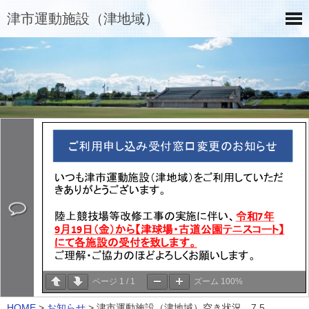
津市運動施設（津地域）
ページ
1
/
1
ズーム
100%
HOME
>
お知らせ
>
津市運動施設（津地域）空き状況 7.5