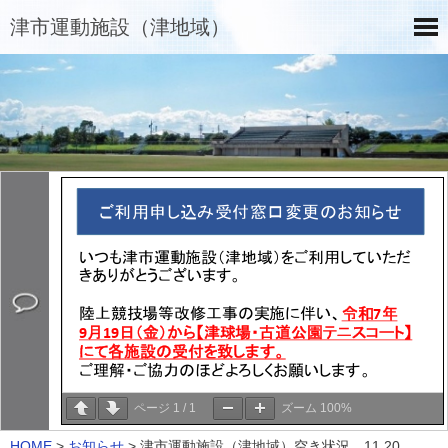
津市運動施設（津地域）
ページ
1
/
1
ズーム
100%
HOME
>
お知らせ
>
津市運動施設（津地域）空き状況 11.20