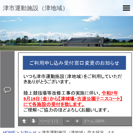
津市運動施設（津地域）
ページ
1
/
1
ズーム
100%
HOME
>
お知らせ
>
津市運動施設（津地域）空き状況 4.6