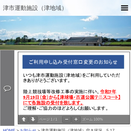
津市運動施設（津地域）
ページ
1
/
1
ズーム
100%
HOME
>
お知らせ
>
津市運動施設（津地域）空き状況 5.17