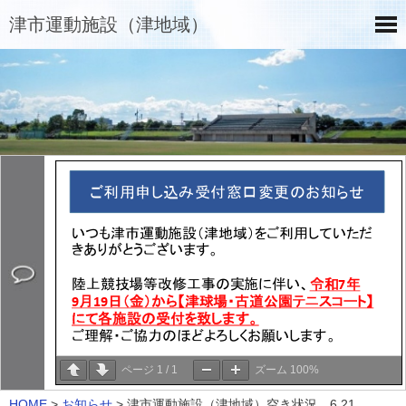
津市運動施設（津地域）
ページ
1
/
1
ズーム
100%
HOME
>
お知らせ
>
津市運動施設（津地域）空き状況 6.21