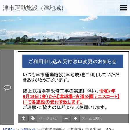
津市運動施設（津地域）
ページ
1
/
1
ズーム
100%
HOME
>
お知らせ
>
津市運動施設（津地域）空き状況 8.25