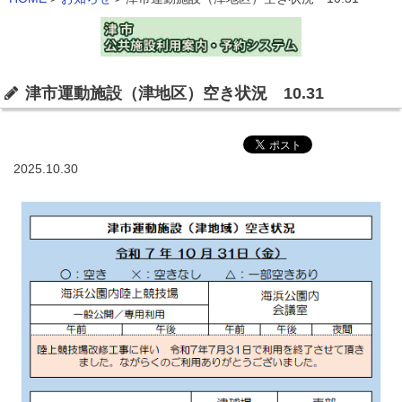
津市運動施設（津地区）空き状況 10.31
2025.10.30