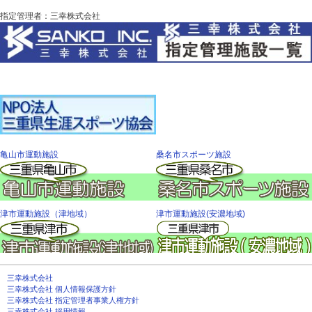
指定管理者：三幸株式会社