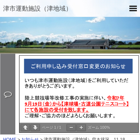
津市運動施設（津地域）
ページ
1
/
1
ズーム
100%
HOME
>
お知らせ
>
津市運動施設（津地域）空き状況 11.18