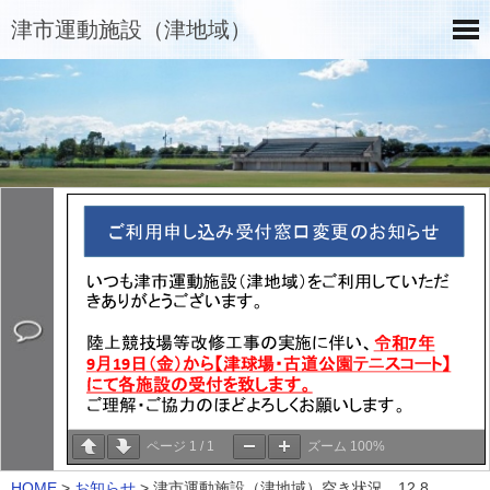
津市運動施設（津地域）
ページ
1
/
1
ズーム
100%
HOME
>
お知らせ
>
津市運動施設（津地域）空き状況 12.8