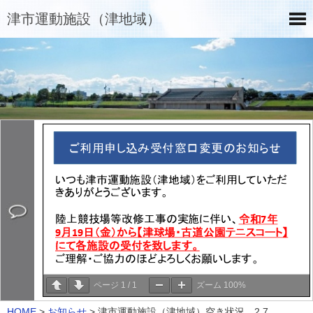
津市運動施設（津地域）
ページ
1
/
1
ズーム
100%
HOME
>
お知らせ
>
津市運動施設（津地域）空き状況 2.7