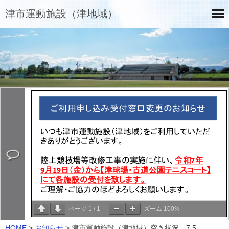
津市運動施設（津地域）
ページ
1
/
1
ズーム
100%
HOME
>
お知らせ
>
津市運動施設（津地域）空き状況 7.5