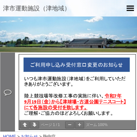
津市運動施設（津地域）
ページ
1
/
1
ズーム
100%
HOME
>
お知らせ
>
熱中症