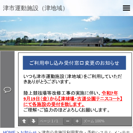
津市運動施設（津地域）
ページ
1
/
1
ズーム
100%
HOME
>
お知らせ
>
津市公共施設利用案内・予約システム メンテナ