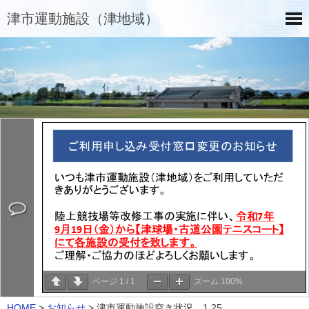
津市運動施設（津地域）
ページ
1
/
1
ズーム
100%
HOME
>
お知らせ
>
津市運動施設空き状況 1.25