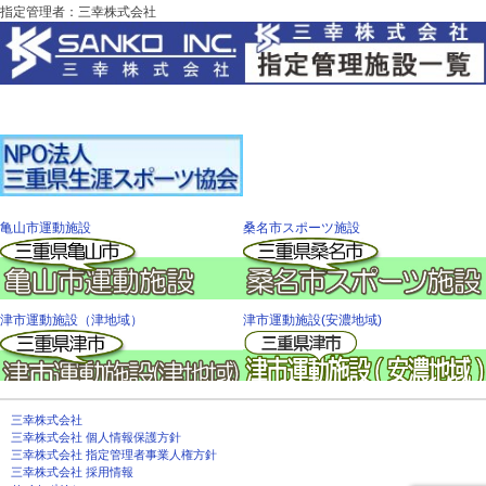
指定管理者：三幸株式会社