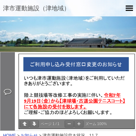
津市運動施設（津地域）
ページ
1
/
1
ズーム
100%
HOME
>
お知らせ
>
津市運動施設空き状況 11.7