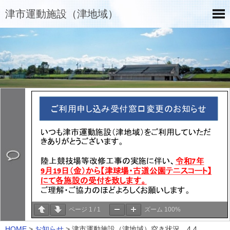
津市運動施設（津地域）
ページ
1
/
1
ズーム
100%
HOME
>
お知らせ
>
津市運動施設（津地域）空き状況 4.4