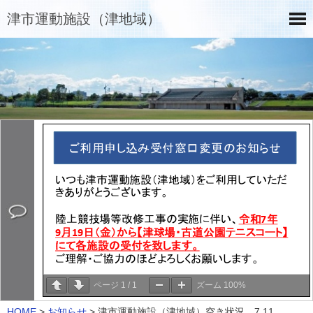
津市運動施設（津地域）
ページ
1
/
1
ズーム
100%
HOME
>
お知らせ
>
津市運動施設（津地域）空き状況 7.11